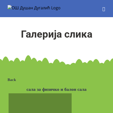
Skip
to
content
Галерија слика
Back
сала за физичко и балон сала