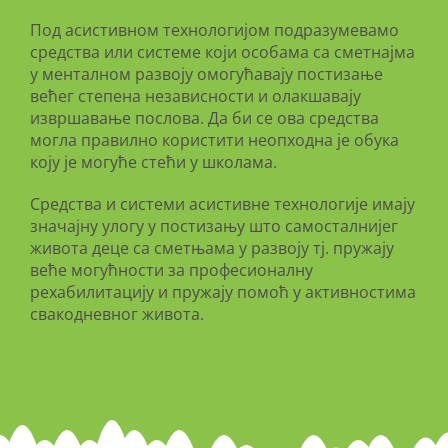
Под асистивном технологијом подразумевамо
средства или системе који особама са сметнајма
у менталном развоју омогућавају постизање
већег степена независности и олакшавају
извршавање послова. Да би се ова средства
могла правилно користити неопходна је обука
коју је могуће стећи у школама.
Средства и системи асистивне технологије имају
значајну улогу у постизању што самосталнијег
живота деце са сметњама у развоју тј. пружају
веће могућности за професионалну
рехабилитацију и пружају помоћ у активностима
свакодневног живота.