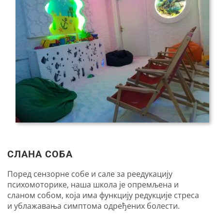
СЛАНА СОБА
Поред сензорне собе и сале за реедукацију
психомоторике, наша школа је опремљена и
сланом собом, која има функцију редукције стреса
и ублажавања симптома одређених болести.