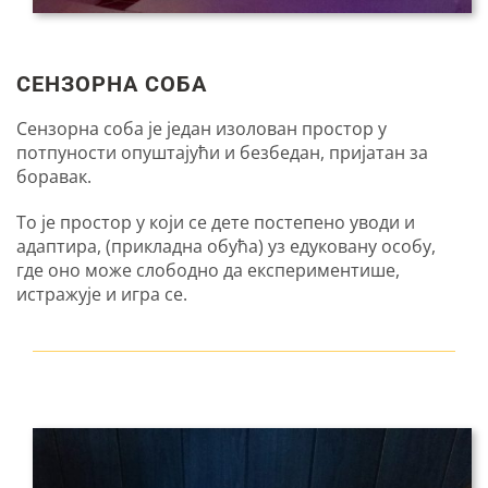
СЕНЗОРНА СОБА
Сензорна соба је један изолован простор у
потпуности опуштајући и безбедан, пријатан за
боравак.
То је простор у који се дете постепено уводи и
адаптира, (прикладна обућа) уз едуковану особу,
где оно може слободно да експериментише,
истражује и игра се.