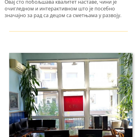
Овај сто побољшава квалитет наставе, чини је
очигледном и интерактивном што је посебно
значајно за рад са децом са сметњама у развоју.