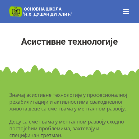
Skip
to
content
Асистивне технологије
Значај асистивне технологије у професионалној
рехабилитацији и активностима свакодневног
живота деце са сметњама у менталном развоју.
Децу са сметњама у менталном развоју сходно
постојећим проблемима, захтевају и
специфичан третман.