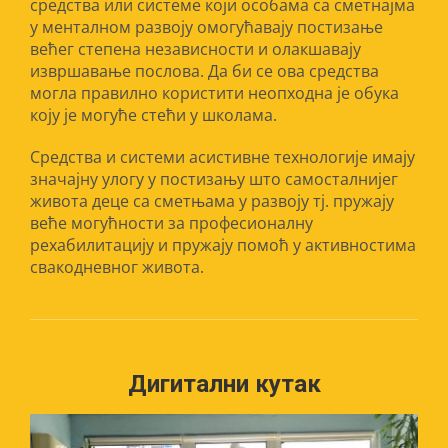
Значај асистивне технологије у професионалној
рехабилитацији и активностима свакодневног
живота деце са сметњама у менталном развоју.
Децу са сметњама у менталном развоју сходно
постојећим проблемима, захтевају и
специфичан третман.
Под асистивном технологијом подразумевамо
средства или системе који особама са сметнајма
у менталном развоју омогућавају постизање
већег степена независности и олакшавају
извршавање послова. Да би се ова средства
могла правилно користити неопходна је обука
коју је могуће стећи у школама.
Средства и системи асистивне технологије имају
значајну улогу у постизању што самосталнијег
живота деце са сметњама у развоју тј. пружају
веће могућности за професионалну