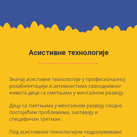
Образовни процес
Ваннаставне активности
Асистивне технологије