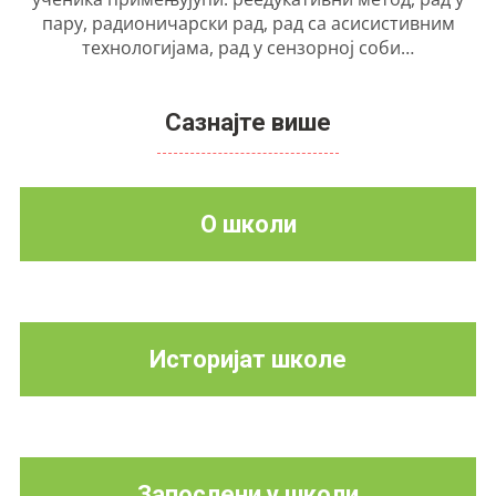
пару, радионичарски рад, рад са асисистивним
технологијама, рад у сензорној соби…
Сазнајте више
О школи
Историјат школе
Запослени у школи