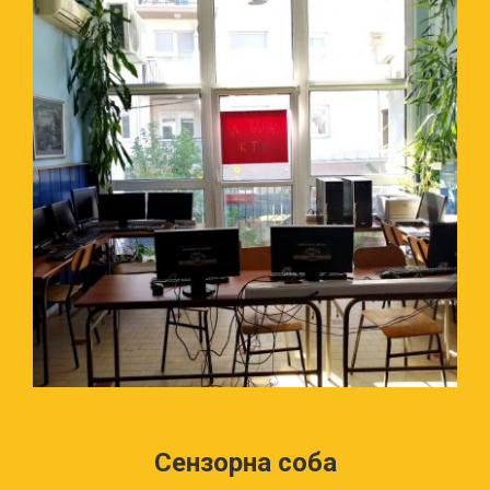
рехабилитацију и пружају помоћ у активностима
свакодневног живота.
Дигитални кутак