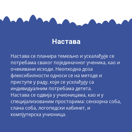
Настава
Настава се планира темељно и ускалађује се
потребама сваког појединачног ученика, као и
очекивани исходи. Неопходна доза
флексибилности односи се на методе и
приступе у раду, који се усклађују са
индивидуалним потребама детета.
Настава се одвија у учионицама, као и у
специјализованим просторима: сензорна соба,
слана соба, логопедски кабинет, и
компјутерска учионица.