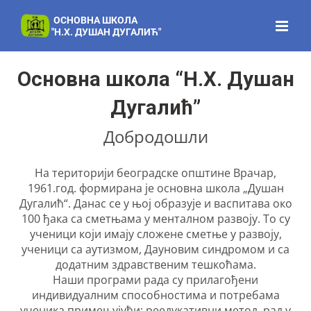
Skip
to
content
Основна школа “Н.Х. Душан
Дугалић”
Добродошли
На територији београдске општине Врачар,
1961.год. формирана је основна школа „Душан
Дугалић“. Данас се у њој образује и васпитава око
100 ђака са сметњама у менталном развоју. То су
ученици који имају сложене сметње у развоју,
ученици са аутизмом, Дауновим синдромом и са
додатним здравственим тешкоћама.
Наши програми рада су прилагођени
индивидуалним способностима и потребама
ученика примењујући: реедукативни метод, рад у